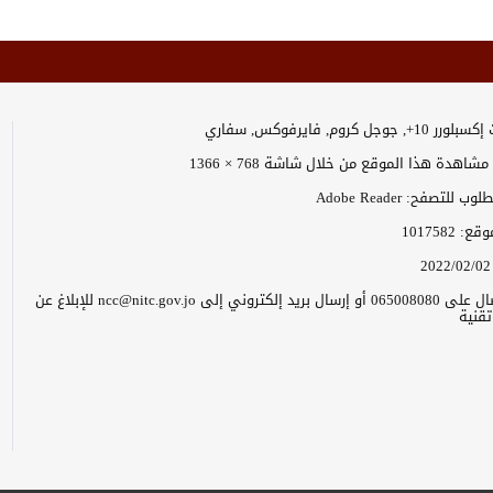
وجل كروم, فايرفوكس, سفاري
اهدة هذا الموقع من خلال شاشة 768 × 1366
 للتصفح: Adobe Reader
موقع:
1017582
2022/02/02
يرجى الاتصال على 065008080 أو إرسال بريد إلكتروني إلى ncc@nitc.gov.jo للإبلاغ عن
قنية