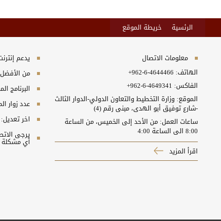
الرئسية
خريطة الموقع
معلومات الاتصال
يدعم إنترنت إكسبلورر 10+, ج
الهاتف:
+962-6-4644466
من الأفضل مش
الفاكس:
+962-6-4649341
البرنامج المطلوب
الموقع: وزارة التخطيط والتعاون الدولي-الدوار الثالث
عدد زوار ال
-شارع توفيق أبو الهدى، مبنى رقم (4)
اخر تعديل:
ساعات العمل: من الأحد إلى الخميس، من الساعة
8:00 الى الساعة 4:00
أي مشكلة ت
اقرأ المزيد