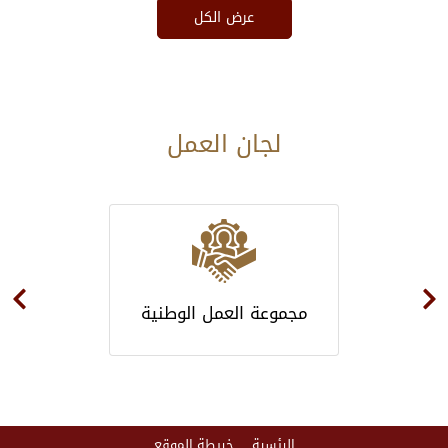
للمشاركة الالكترونية “تواصَل”، كما
عرض الكل
قامت الوحدة بإرسال التقرير لجميع
الجهات التي شاركت بالاسنشارة
عبر الايميل والواتساب
لجان العمل
مجموعة العمل الوطنية
الرئسية
خريطة الموقع